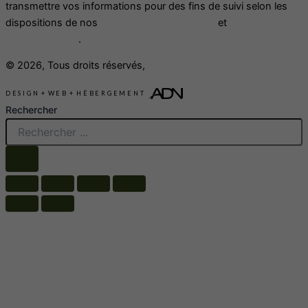
transmettre vos informations pour des fins de suivi selon les
dispositions de nos
Conditions d'utilisation
et
politique de
confidentialité
.
© 2026, Tous droits réservés,
Meubles Arboit-Poitras
DESIGN
+
WEB
+
HÉBERGEMENT
Rechercher