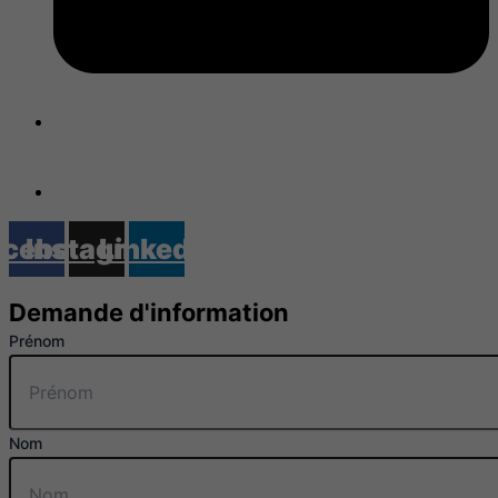
info@arboit-poitras.ca
Gérer mes témoins (cookies)
acebook
Instagram
Linkedin
Demande d'information
Prénom
Nom