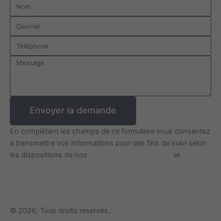
o
g
d
Nom
o
r
i
Courriel
k
a
n
m
Téléphone
Message
Envoyer la demande
En complétant les champs de ce formulaire vous consentez
à transmettre vos informations pour des fins de suivi selon
les dispositions de nos
Conditions d'utilisation
et
politique de confidentialité
.
© 2026, Tous droits réservés,
Meubles Arboit-Poitras