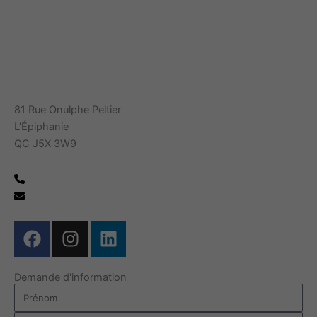
81 Rue Onulphe Peltier
L’Épiphanie
QC J5X 3W9
450 588-2539
info@arboit-poitras.ca
Gérer mes témoins (cookies)
F
I
L
a
n
i
c
s
n
Demande d'information
e
t
k
Prénom
b
a
e