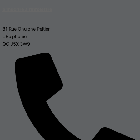
S'inscrire à l'infolettre
81 Rue Onulphe Peltier
L’Épiphanie
QC J5X 3W9