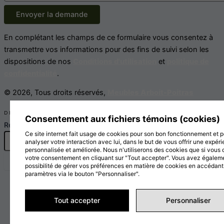
Envoyer la demande
En complétant les champs de ce formulaire vous consentez à
transmettre vos informations pour des fins de suivi selon les
dispositions de nos
Conditions d'utilisation
et
politique de
confidentialité
.
© 2026, Tous droits réservés,
Meubles Arboit-Poitras
DESIGN
+
WEB
+
HÉBERGEMENT
Consentement aux fichiers témoins (cookies)
Rechercher
Ce site internet fait usage de cookies pour son bon fonctionnement et 
analyser votre interaction avec lui, dans le but de vous offrir une expér
personnalisée et améliorée. Nous n'utiliserons des cookies que si vous
votre consentement en cliquant sur "Tout accepter". Vous avez égaleme
possibilité de gérer vos préférences en matière de cookies en accédant
paramètres via le bouton "Personnaliser".
Tout accepter
Personnaliser