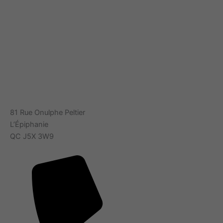
81 Rue Onulphe Peltier
L’Épiphanie
QC J5X 3W9