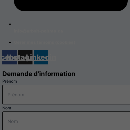
info@arboit-poitras.ca
Gérer mes témoins (cookies)
acebook
Instagram
Linkedin
Demande d'information
Prénom
Nom