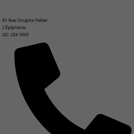
S'inscrire à l'infolettre
81 Rue Onulphe Peltier
L’Épiphanie
QC J5X 3W9