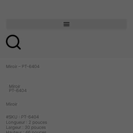
Aller
au
contenu
Miroir – PT-6404
Miroir
PT-6404
Miroir
#SKU : PT-6404
Longueur : 2 pouces
Largeur : 30 pouces
Hauteur : 46 pouces