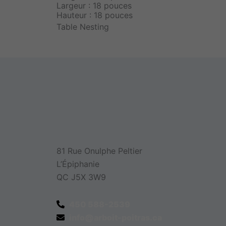
Largeur : 18 pouces
Hauteur : 18 pouces
Table Nesting
81 Rue Onulphe Peltier
L’Épiphanie
QC J5X 3W9
450 588-2539
info@arboit-poitras.ca