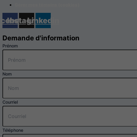
Gérer mes témoins (cookies)
acebook
Instagram
Linkedin
Demande d'information
Prénom
Nom
Courriel
Téléphone