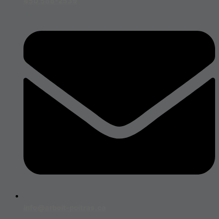
450 588-2539
info@arboit-poitras.ca