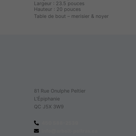
Largeur : 23.5 pouces
Hauteur : 20 pouces
Table de bout – merisier & noyer
81 Rue Onulphe Peltier
L’Épiphanie
QC J5X 3W9
450 588-2539
info@arboit-poitras.ca