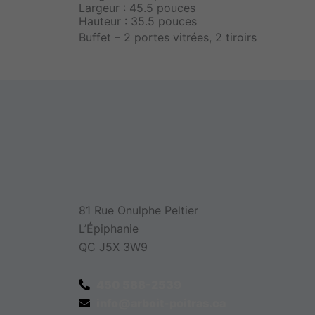
Largeur : 45.5 pouces
Hauteur : 35.5 pouces
Buffet – 2 portes vitrées, 2 tiroirs
81 Rue Onulphe Peltier
L’Épiphanie
QC J5X 3W9
450 588-2539
info@arboit-poitras.ca